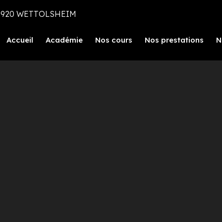
, 68920 WETTOLSHEIM
Accueil
Académie
Nos cours
Nos prestations
N