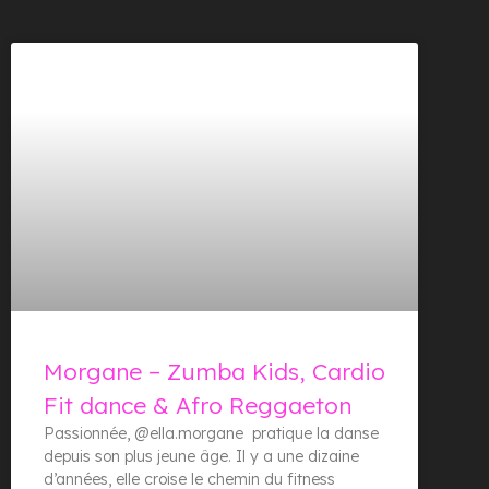
Morgane – Zumba Kids, Cardio
Fit dance & Afro Reggaeton
Passionnée, @ella.morgane pratique la danse
depuis son plus jeune âge. Il y a une dizaine
d’années, elle croise le chemin du fitness