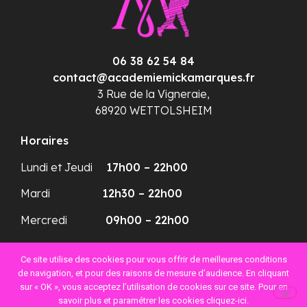
06 38 62 54 84
contact@academiemickamarques.fr
3 Rue de la Vigneraie,
68920 WETTOLSHEIM
Horaires
Lundi et Jeudi
17h00 – 22h00
Mardi
12h30 – 22h00
Mercredi
09h00 – 22h00
Plan du site
Ce site utilise des cookies pour vous offrir de meilleures conditions
Mentions légales et
de navigation, et pour des raisons de mesure d’audience. En cliquant
politique de confidentialité
sur « OK », vous acceptez l’utilisation de cookies sur ce site. Pour en
savoir plus et paramétrer les cookies cliquez-ici.