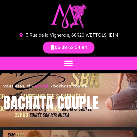
3 Rue de la Vigneraie, 68920 WETTOLSHEIM
06 38 62 54 84
Vous êtes ici ›
Accueil
›
bachata couple
BACHATA COUPLE