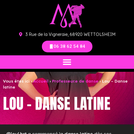
3 Rue de la Vigneraie, 68920 WETTOLSHEIM
06 38 62 54 84
Vous êtes ici ›
Accueil
›
Professeur.e de danse
›
Lou – Danse
latine
LOU – DANSE LATINE
@loul.brt
a commencé la
danse latine
dès ses