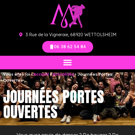
3 Rue de la Vigneraie, 68920 WETTOLSHEIM
06 38 62 54 84
Vous êtes ici ›
Accueil
›
Actualités
›
Journées Portes
Ouvertes
JOURNÉES PORTES
OUVERTES
Vous avez envie de danser ? De bouger ? De